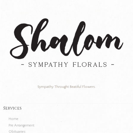
Sympathy Throught Beatiful Flowers.
Services
Home
Pre Arrangement
Obituaries