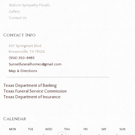
Shalom Sympathy Florals
Gallery
Contact Us
Contact Info
657 Springmart Blvd.
Brownsville, TX 78526
(956) 350-8485
Sunsetfuneralhomes@gmail.com
Map & Directions
Texas Department of Banking
Texas Funeral Service Commission
Texas Department of Insurance
Calendar
MON
TUE
WED
THU
FRI
SAT
SUN