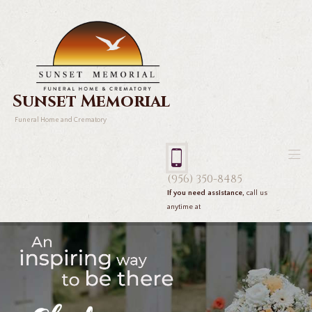
Sunset Memorial
Funeral Home and Crematory
(956) 350-8485
If you need assistance,
call us
anytime at