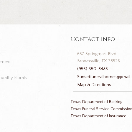
Contact Info
657 Springmart Blvd.
Brownsville, TX 78526
ement
(956) 350-8485
Sunsetfuneralhomes@gmail
pathy Florals
Map & Directions
Texas Department of Banking
Texas Funeral Service Commissio
Texas Department of Insurance