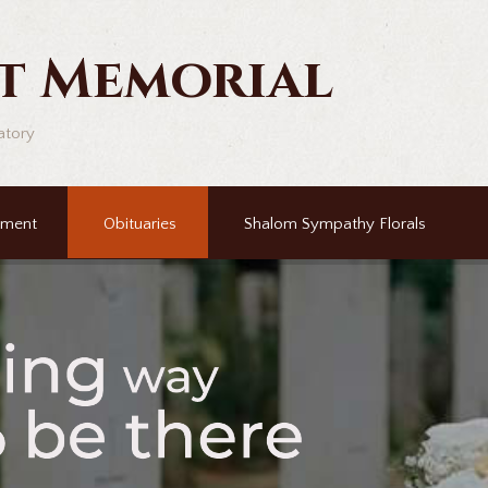
t Memorial
atory
ement
Obituaries
Shalom Sympathy Florals