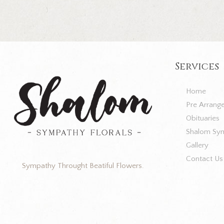
Services
Home
Pre Arrang
Obituaries
Shalom Sym
Gallery
Contact Us
Sympathy Throught Beatiful Flowers.