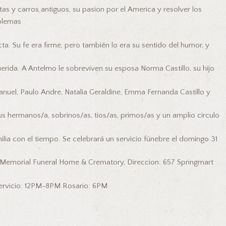
as y carros antiguos, su pasion por el America y resolver los
blemas
ecta. Su fe era firme, pero también lo era su sentido del humor, y
uerida. A Antelmo le sobreviven su esposa Norma Castillo, su hijo
Emanuel, Paulo Andre, Natalia Geraldine, Emma Fernanda Castillo y
s hermanos/a, sobrinos/as, tios/as, primos/as y un amplio circulo
ia con el tiempo. Se celebrará un servicio fúnebre el domingo 31
 Memorial Funeral Home & Crematory, Direccion: 657 Springmart
Servicio: 12PM-8PM Rosario: 6PM