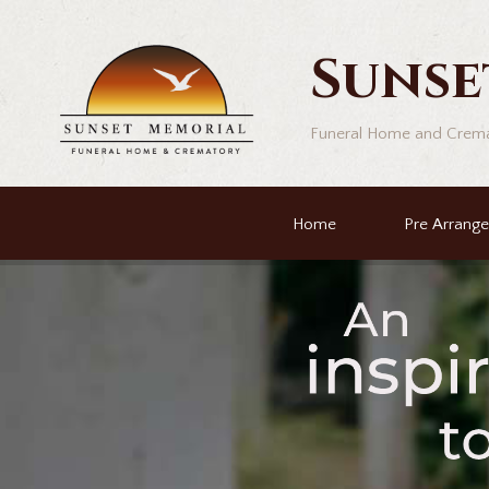
Sunse
Funeral Home and Crem
Home
Pre Arrang