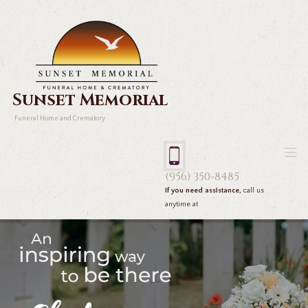
Sunset Memorial
Funeral Home and Crematory
(956) 350-8485
If you need assistance,
call us
anytime at