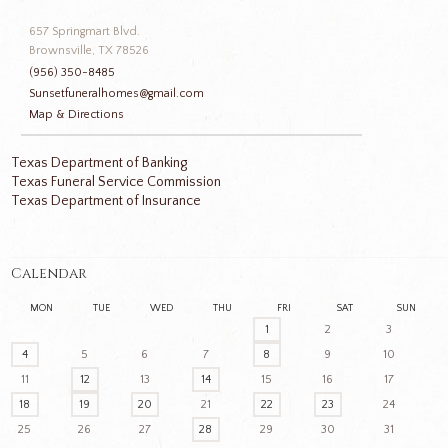
657 Springmart Blvd.
Brownsville, TX 78526
(956) 350-8485
Sunsetfuneralhomes@gmail.com
Map & Directions
Texas Department of Banking
Texas Funeral Service Commission
Texas Department of Insurance
Calendar
MON
TUE
WED
THU
FRI
SAT
SUN
1
2
3
4
5
6
7
8
9
10
11
12
13
14
15
16
17
18
19
20
21
22
23
24
25
26
27
28
29
30
31