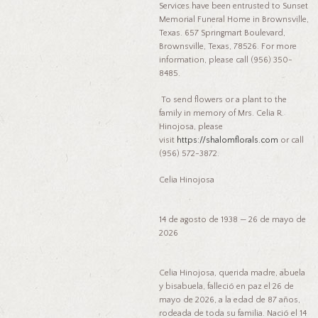
Services have been entrusted to Sunset
Memorial Funeral Home in Brownsville,
Texas. 657 Springmart Boulevard,
Brownsville, Texas, 78526. For more
information, please call (956) 350-
8485.
To send flowers or a plant to the
family in memory of Mrs. Celia R.
Hinojosa, please
visit
https://shalomflorals.com
or call
(956) 572-3872.
Celia Hinojosa
14 de agosto de 1938 — 26 de mayo de
2026
Celia Hinojosa, querida madre, abuela
y bisabuela, falleció en paz el 26 de
mayo de 2026, a la edad de 87 años,
rodeada de toda su familia. Nació el 14