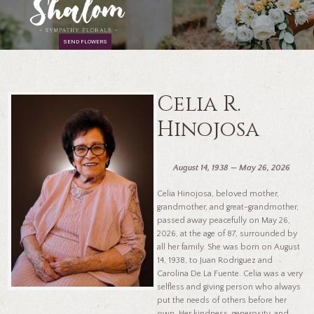
SEND FLOWERS
Celia R.
Hinojosa
August 14, 1938 — May 26, 2026
Celia Hinojosa, beloved mother,
grandmother, and great-grandmother,
passed away peacefully on May 26,
2026, at the age of 87, surrounded by
all her family. She was born on August
14, 1938, to Juan Rodriguez and
Carolina De La Fuente. Celia was a very
selfless and giving person who always
put the needs of others before her
own. Her kindness, generosity, and