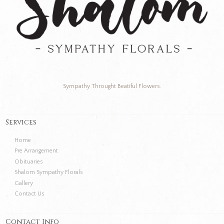
Sympathy Throught Beatiful Flowers.
Services
Home
Pre Arrangement
Obituaries
Shalom Sympathy Florals
Gallery
Contact Us
Contact Info