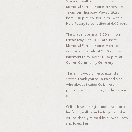
Visitation will be held at Sunset
Memorial Funeral Home in Brownsville,
Texas, on Thursday, May 28, 2026,
from 1:00 p.m. to 9:00 p.m., with a
Holy Rosary to be recited at 6:00 p.m.
The chapel opens at 8:00 a.m. on
Friday, May 29th, 2026 at Sunset
Memorial Funeral Home. A chapel
service will be held at 11:00 a.m., with
interment to follow at 12:00 p.m. at
Guillen Community Cemetery.
The family would like to extend a
special thank you to Laura and Mari,
who always treated Celia like a
princess with their love, kindness, and
care.
Celia’s love, strength, and devotion to
her family will never be forgotten. She
will be deeply missed by all who knew
and loved her.