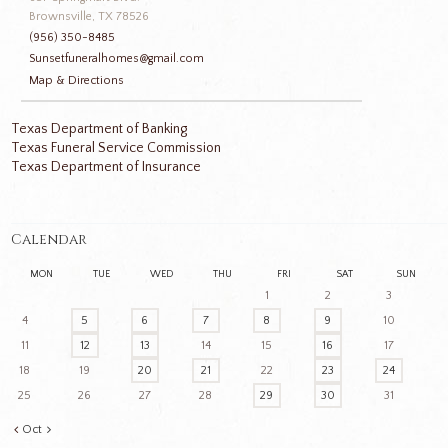
Brownsville, TX 78526
(956) 350-8485
Sunsetfuneralhomes@gmail.com
Map & Directions
Texas Department of Banking
Texas Funeral Service Commission
Texas Department of Insurance
Calendar
MON
TUE
WED
THU
FRI
SAT
SUN
1
2
3
4
5
6
7
8
9
10
11
12
13
14
15
16
17
18
19
20
21
22
23
24
25
26
27
28
29
30
31
Oct