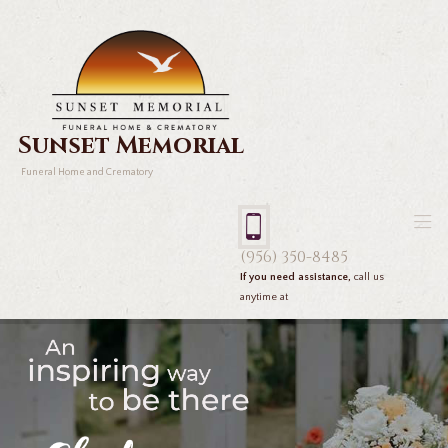
Sunset Memorial
Funeral Home and Crematory
(956) 350-8485
If you need assistance,
call us
anytime at