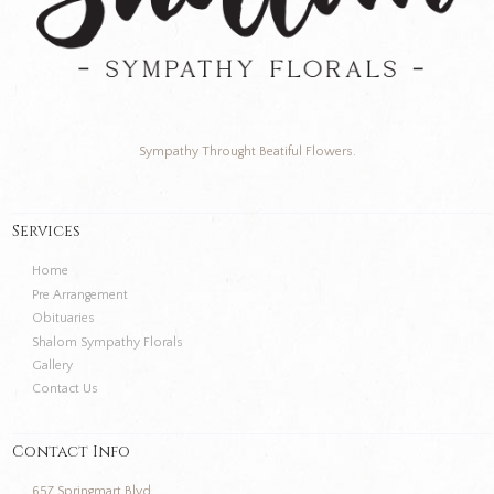
Sympathy Throught Beatiful Flowers.
Services
Home
Pre Arrangement
Obituaries
Shalom Sympathy Florals
Gallery
Contact Us
Contact Info
657 Springmart Blvd.