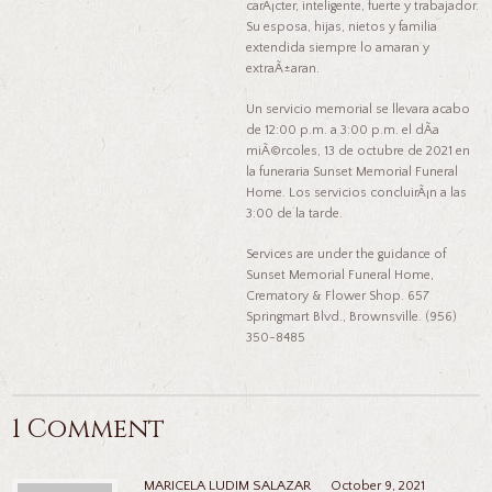
carÃ¡cter, inteligente, fuerte y trabajador.
Su esposa, hijas, nietos y familia
extendida siempre lo amaran y
extraÃ±aran.
Un servicio memorial se llevara acabo
de 12:00 p.m. a 3:00 p.m. el dÃ­a
miÃ©rcoles, 13 de octubre de 2021 en
la funeraria Sunset Memorial Funeral
Home. Los servicios concluirÃ¡n a las
3:00 de la tarde.
Services are under the guidance of
Sunset Memorial Funeral Home,
Crematory & Flower Shop. 657
Springmart Blvd., Brownsville. (956)
350-8485
1 Comment
MARICELA LUDIM SALAZAR
October 9, 2021