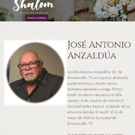
SEND FLOWERS
José Antonio
Anzaldúa
JosÃ© Antonio AnzaldÃºa, 63, de
Brownsville, TX un esposo dedicado,
padre amoroso, abuelo tierno,
hermano ejemplar y amigo Ãºnico,
entrÃ³ en eterno descanso el dÃ­a
viernes, 8 de octubre de 2021 en el
hospital Valley Baptist, rodeado de su
amorosa familia. EI naciÃ³ el 22 de
mayo de 1958 en la ciudad de
Brownsville, TX.
Le preceden en muerte sus padres,