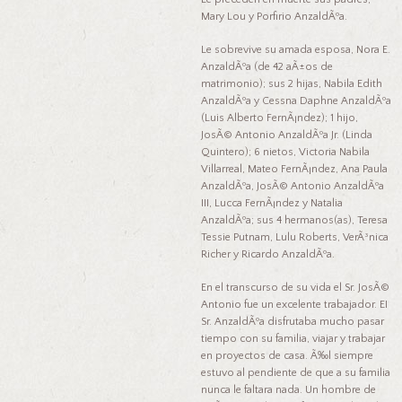
Mary Lou y Porfirio AnzaldÃºa.
Le sobrevive su amada esposa, Nora E.
AnzaldÃºa (de 42 aÃ±os de
matrimonio); sus 2 hijas, Nabila Edith
AnzaldÃºa y Cessna Daphne AnzaldÃºa
(Luis Alberto FernÃ¡ndez); 1 hijo,
JosÃ© Antonio AnzaldÃºa Jr. (Linda
Quintero); 6 nietos, Victoria Nabila
Villarreal, Mateo FernÃ¡ndez, Ana Paula
AnzaldÃºa, JosÃ© Antonio AnzaldÃºa
III, Lucca FernÃ¡ndez y Natalia
AnzaldÃºa; sus 4 hermanos(as), Teresa
Tessie Putnam, Lulu Roberts, VerÃ³nica
Richer y Ricardo AnzaldÃºa.
En el transcurso de su vida el Sr. JosÃ©
Antonio fue un excelente trabajador. EI
Sr. AnzaldÃºa disfrutaba mucho pasar
tiempo con su familia, viajar y trabajar
en proyectos de casa. Ã‰l siempre
estuvo al pendiente de que a su familia
nunca le faltara nada. Un hombre de